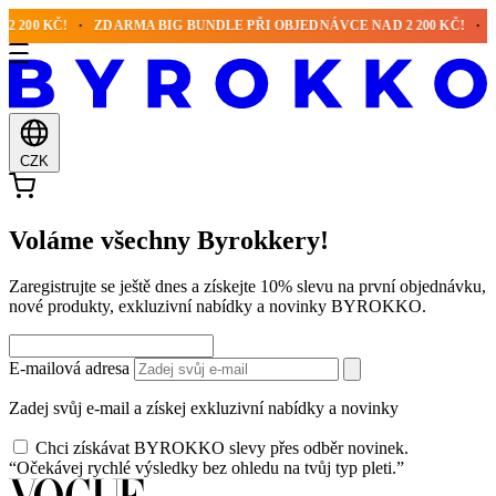
 200 KČ!
ZDARMA BIG BUNDLE PŘI OBJEDNÁVCE NAD 2 200 KČ!
Z
CZK
Voláme všechny Byrokkery!
Zaregistrujte se ještě dnes a získejte 10% slevu na první objednávku,
nové produkty, exkluzivní nabídky a novinky BYROKKO.
E-mailová adresa
Zadej svůj e-mail a získej exkluzivní nabídky a novinky
Chci získávat BYROKKO slevy přes odběr novinek.
“Očekávej rychlé výsledky bez ohledu na tvůj typ pleti.”