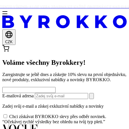
ENTO VÍKEND: ALOE VERA ZDARMA KE KAŽDÉ OBJEDNÁVCE NAD 610 K
CZK
Voláme všechny Byrokkery!
Zaregistrujte se ještě dnes a získejte 10% slevu na první objednávku,
nové produkty, exkluzivní nabídky a novinky BYROKKO.
E-mailová adresa
Zadej svůj e-mail a získej exkluzivní nabídky a novinky
Chci získávat BYROKKO slevy přes odběr novinek.
“Očekávej rychlé výsledky bez ohledu na tvůj typ pleti.”