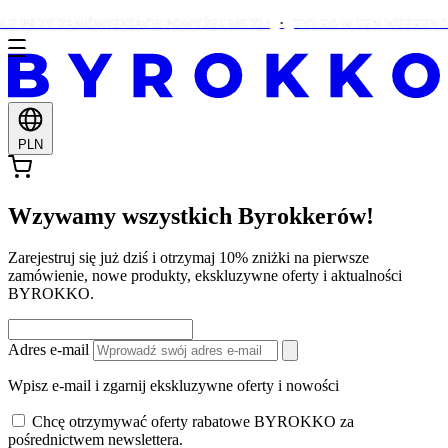
 PRZY ZAMÓWIENIACH POWYŻEJ 385 ZŁ!
TYLKO W TEN WEEKEND: 
PLN
Wzywamy wszystkich Byrokkerów!
Zarejestruj się już dziś i otrzymaj 10% zniżki na pierwsze
zamówienie, nowe produkty, ekskluzywne oferty i aktualności
BYROKKO.
Adres e-mail
Wpisz e-mail i zgarnij ekskluzywne oferty i nowości
Chcę otrzymywać oferty rabatowe BYROKKO za
pośrednictwem newslettera.