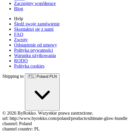
Zacznijmy współprace
Blog
Help
Śledź swoje zamówienie
Skontaktuj się z nami
FAQ
Zwroty
Odstąpienie od umowy
Polityka prywatności
Warunku użytkowania
RODO
Polityka cookies
Shipping to
🇵🇱
Poland
PLN
© 2026 ByRokko. Wszystkie prawa zastrzeżone.
url: http://www.byrokko.com/poland/products/ultimate-glow-bundle
channel: Poland
channel country: PL