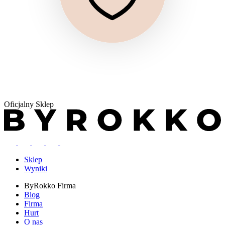
Oficjalny Sklep
Sklep
Wyniki
ByRokko
Firma
Blog
Firma
Hurt
O nas