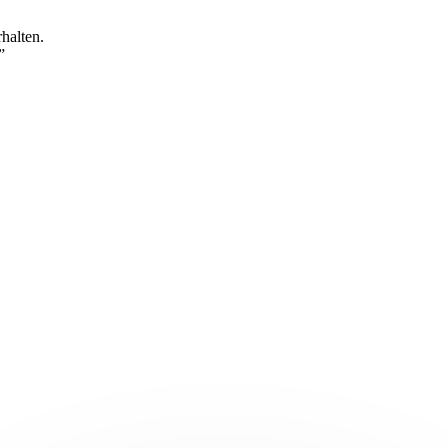
halten.
”