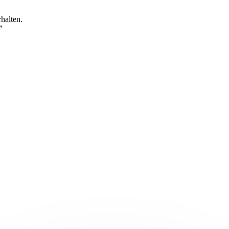
halten.
”