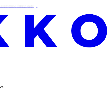
EN ÜBER €90!
es.