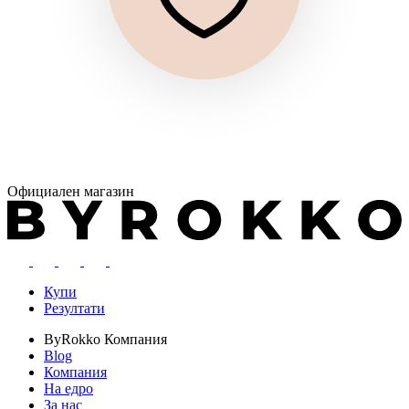
Официален магазин
Купи
Резултати
ByRokko
Компания
Blog
Компания
На едро
За нас