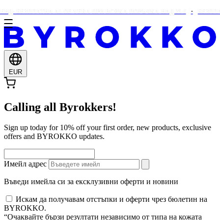
Д: БЕЗПЛАТНА ALOE VERA ПРИ ВСЯКА ПОРЪЧКА НАД 25 €
БЕЗПЛАТ
EUR
Calling all Byrokkers!
Sign up today for 10% off your first order, new products, exclusive
offers and BYROKKO updates.
Имейл адрес
Въведи имейла си за ексклузивни оферти и новини
Искам да получавам отстъпки и оферти чрез бюлетин на
BYROKKO.
“Очаквайте бързи резултати независимо от типа на кожата