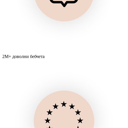
2M+ доволни бебчета