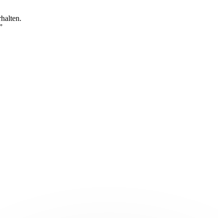
halten.
”