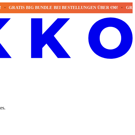
RATIS BIG BUNDLE BEI BESTELLUNGEN ÜBER €90!
GRATIS B
es.