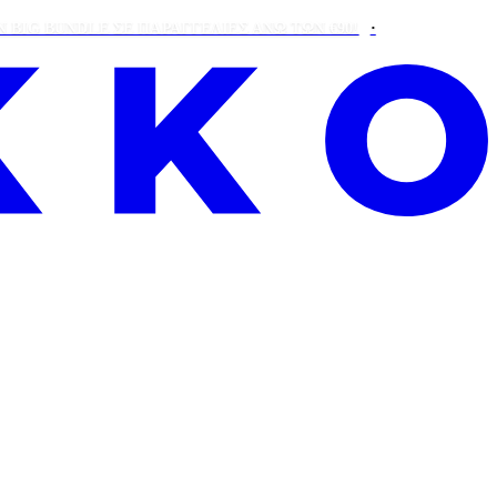
BUNDLE ΣΕ ΠΑΡΑΓΓΕΛΊΕΣ ΆΝΩ ΤΩΝ €90!