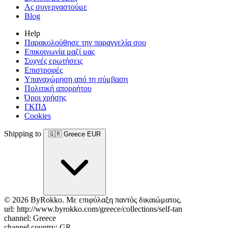
Ας συνεργαστούμε
Blog
Help
Παρακολούθησε την παραγγελία σου
Επικοινωνία μαζί μας
Συχνές ερωτήσεις
Επιστροφές
Υπαναχώρηση από τη σύμβαση
Πολιτική απορρήτου
Όροι χρήσης
ΓΚΠΔ
Cookies
Shipping to
🇬🇷
Greece
EUR
© 2026 ByRokko. Με επιφύλαξη παντός δικαιώματος.
url: http://www.byrokko.com/greece/collections/self-tan
channel: Greece
channel country: GR