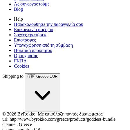
Ας συνεργαστούμε
Blog
Help
Παρακολούθησε την παραγγελία σου
Επικοινωνία μαζί μας
Συχνές ερωτήσεις
Επιστροφές
Υπαναχώρηση από τη σύμβαση
Πολιτική απορρήτου
Όροι χρήσης
ΓΚΠΔ
Cookies
Shipping to
🇬🇷
Greece
EUR
© 2026 ByRokko. Με επιφύλαξη παντός δικαιώματος.
url: http://www.byrokko.com/greece/products/goddess-bundle
channel: Greece
channel country: GR