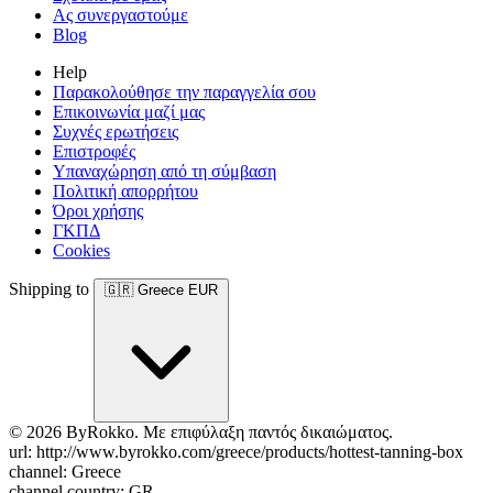
Ας συνεργαστούμε
Blog
Help
Παρακολούθησε την παραγγελία σου
Επικοινωνία μαζί μας
Συχνές ερωτήσεις
Επιστροφές
Υπαναχώρηση από τη σύμβαση
Πολιτική απορρήτου
Όροι χρήσης
ΓΚΠΔ
Cookies
Shipping to
🇬🇷
Greece
EUR
© 2026 ByRokko. Με επιφύλαξη παντός δικαιώματος.
url: http://www.byrokko.com/greece/products/hottest-tanning-box
channel: Greece
channel country: GR