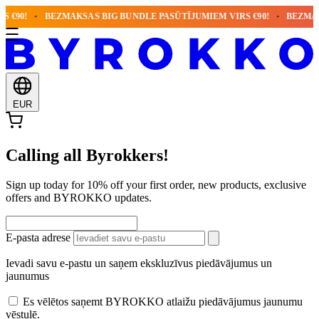
 €90!
BEZMAKSAS BIG BUNDLE PASŪTĪJUMIEM VIRS €90!
BEZMAKS
EUR
Calling all Byrokkers!
Sign up today for 10% off your first order, new products, exclusive
offers and BYROKKO updates.
E-pasta adrese
Ievadi savu e-pastu un saņem ekskluzīvus piedāvājumus un
jaunumus
Es vēlētos saņemt BYROKKO atlaižu piedāvājumus jaunumu
vēstulē.