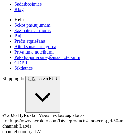
Sadarbosimies
Blog
Help
Sekot pasūtījumam
Sazināties ar mums
Buj
Preču atgriešana
Atteikšanās no līguma
Privātuma noteikumi
Pakalpojuma sniegšanas noteikumi
GDPR
Sīkdatnes
Shipping to
🇱🇻
Latvia
EUR
© 2026 ByRokko. Visas tiesības saglabātas.
url: http://www.byrokko.com/latvia/products/aloe-vera-gel-50-ml
channel: Latvia
channel country: LV