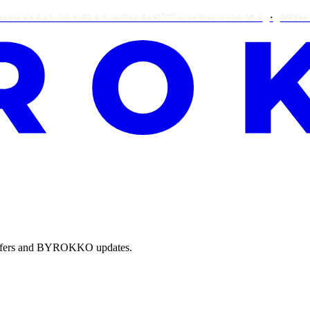
S ALOE VERA VISIEM PASŪTĪJUMIEM VIRS 25 €
BEZMAKSAS 
e offers and BYROKKO updates.