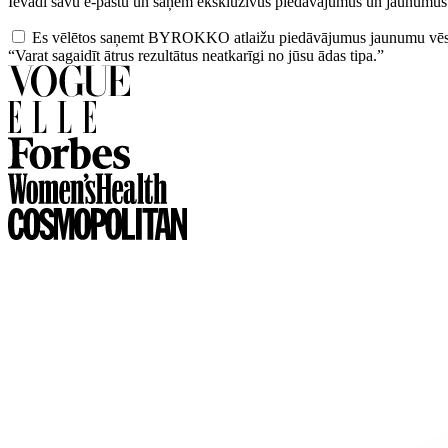
Ievadi savu e-pastu un saņem ekskluzīvus piedāvājumus un jaunumus
Es vēlētos saņemt BYROKKO atlaižu piedāvājumus jaunumu vēs
“Varat sagaidīt ātrus rezultātus neatkarīgi no jūsu ādas tipa.”