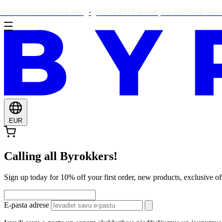
UMIEM VIRS €90!
TIKAI ŠAJĀ NEDĒĻAS NOGALĒ: BEZMAKSA
EUR
Calling all Byrokkers!
Sign up today for 10% off your first order, new products, exclusiv
E-pasta adrese