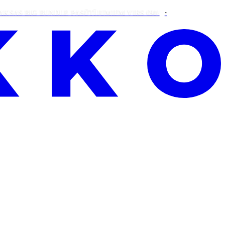
BIG BUNDLE PASŪTĪJUMIEM VIRS €90!