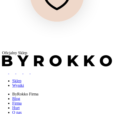
Oficjalny Sklep
Sklep
Wyniki
ByRokko
Firma
Blog
Firma
Hurt
O nas