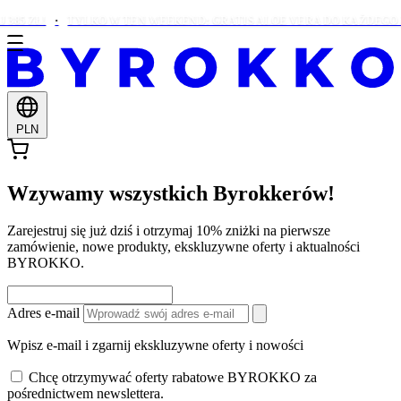
85 ZŁ!
TYLKO W TEN WEEKEND: GRATIS ALOE VERA DO KAŻDEGO Z
PLN
Wzywamy wszystkich Byrokkerów!
Zarejestruj się już dziś i otrzymaj 10% zniżki na pierwsze
zamówienie, nowe produkty, ekskluzywne oferty i aktualności
BYROKKO.
Adres e-mail
Wpisz e-mail i zgarnij ekskluzywne oferty i nowości
Chcę otrzymywać oferty rabatowe BYROKKO za
pośrednictwem newslettera.