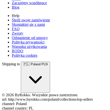
Zacznijmy współprace
Blog
Help
Śledź swoje zamówienie
Skontaktuj się z nami
FAQ
Zwroty
Odstąpienie od umowy
Polityka prywatności
Warunku użytkowania
RODO
Polityka cookies
Shipping to
🇵🇱
Poland
PLN
© 2026 ByRokko. Wszystkie prawa zastrzeżone.
url: http://www.byrokko.com/poland/collections/top-sellers
channel: Poland
channel country: PL