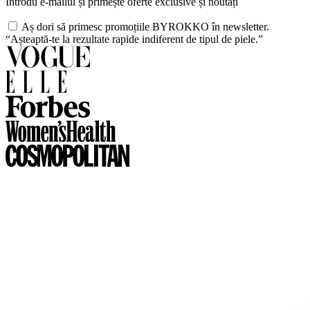
Introdu e-mailul și primește oferte exclusive și noutăți
Aș dori să primesc promoțiile BYROKKO în newsletter.
“Așteaptă-te la rezultate rapide indiferent de tipul de piele.”