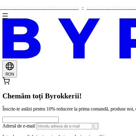
COMENZI DE PESTE 460 LEI!
DOAR ÎN ACEST WEEKEND: ALO
RON
Chemăm toți Byrokkerii!
Înscrie-te astăzi pentru 10% reducere la prima comandă, produse noi
Adresă de e-mail