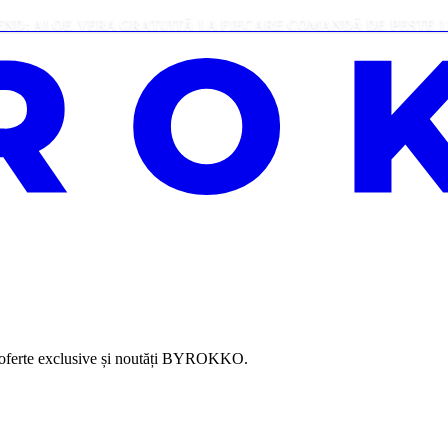
E VERA GRATUITĂ LA FIECARE COMANDĂ DE PESTE 130 LEI
, oferte exclusive și noutăți BYROKKO.