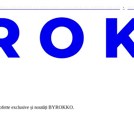
RATUITĂ LA FIECARE COMANDĂ DE PESTE 130 LEI
BIG BUN
, oferte exclusive și noutăți BYROKKO.