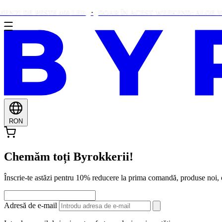
DE PESTE 460 LEI!
DOAR ÎN ACEST WEEKEND: ALOE VERA G
RON
Chemăm toți Byrokkerii!
Înscrie-te astăzi pentru 10% reducere la prima comandă, produse noi
Adresă de e-mail