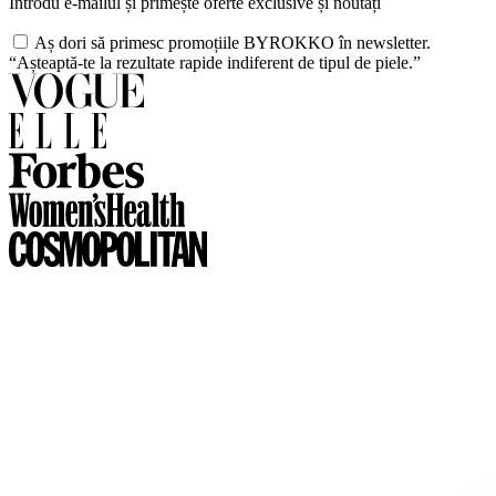
Introdu e-mailul și primește oferte exclusive și noutăți
Aș dori să primesc promoțiile BYROKKO în newsletter.
“Așteaptă-te la rezultate rapide indiferent de tipul de piele.”