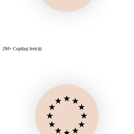
2M+ Copilași fericiți