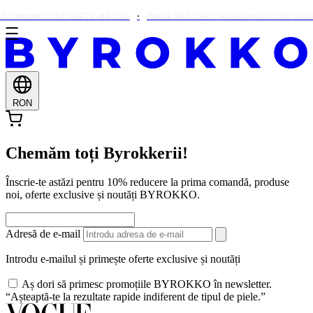
 COMENZI DE PESTE 460 LEI!
DOAR ÎN ACEST WEEKEND: ALOE VERA 
RON
Chemăm toți Byrokkerii!
Înscrie-te astăzi pentru 10% reducere la prima comandă, produse
noi, oferte exclusive și noutăți BYROKKO.
Adresă de e-mail
Introdu e-mailul și primește oferte exclusive și noutăți
Aș dori să primesc promoțiile BYROKKO în newsletter.
“Așteaptă-te la rezultate rapide indiferent de tipul de piele.”