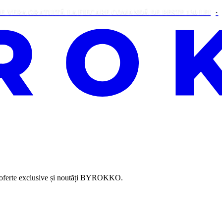
 GRATUITĂ LA FIECARE COMANDĂ DE PESTE 130 LEI
BIG B
, oferte exclusive și noutăți BYROKKO.