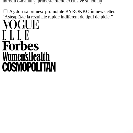
Introdu e-mailul și primește oferte exclusive și noutăți
Aș dori să primesc promoțiile BYROKKO în newsletter.
“Așteaptă-te la rezultate rapide indiferent de tipul de piele.”