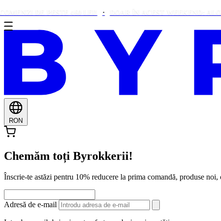
I DE PESTE 460 LEI!
DOAR ÎN ACEST WEEKEND: ALOE VERA
RON
Chemăm toți Byrokkerii!
Înscrie-te astăzi pentru 10% reducere la prima comandă, produse noi
Adresă de e-mail