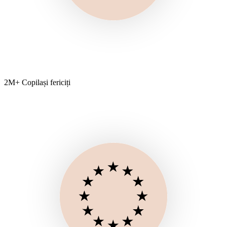
2M+ Copilași fericiți