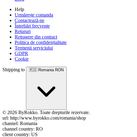
Help
Urmărește comanda
Contactează-ne
Întrebări frecvente
Retururi
Retragere din contract
Politica de confidențialitate
Termenii serviciului
GDPR
Cookie
Shipping to
🇷🇴
Romania
RON
© 2026 ByRokko. Toate drepturile rezervate.
url: http://www.byrokko.com/romania/shop
channel: Romania
channel country: RO
client country: US