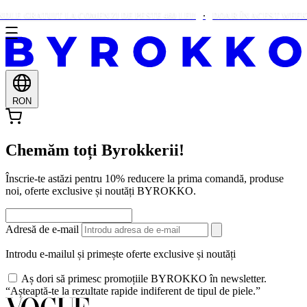
DLE GRATUIT LA COMENZI DE PESTE 460 LEI!
DOAR ÎN ACEST WEEKE
RON
Chemăm toți Byrokkerii!
Înscrie-te astăzi pentru 10% reducere la prima comandă, produse
noi, oferte exclusive și noutăți BYROKKO.
Adresă de e-mail
Introdu e-mailul și primește oferte exclusive și noutăți
Aș dori să primesc promoțiile BYROKKO în newsletter.
“Așteaptă-te la rezultate rapide indiferent de tipul de piele.”