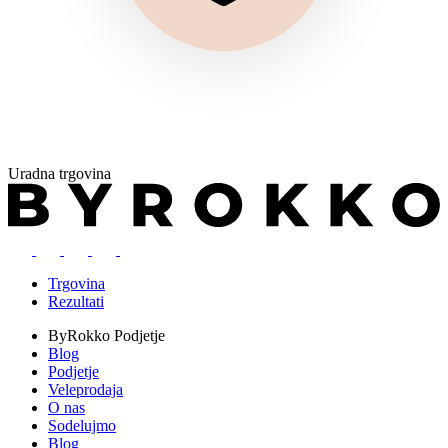
Uradna trgovina
Trgovina
Rezultati
ByRokko
Podjetje
Blog
Podjetje
Veleprodaja
O nas
Sodelujmo
Blog