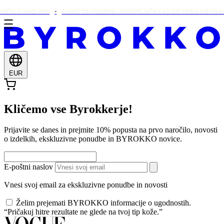
ČILU NAD €90!
SAMO TA VIKEND: BREZPLAČNA ALOE VERA OB VSAK
EUR
Kličemo vse Byrokkerje!
Prijavite se danes in prejmite 10% popusta na prvo naročilo, novosti
o izdelkih, ekskluzivne ponudbe in BYROKKO novice.
E-poštni naslov
Vnesi svoj email za ekskluzivne ponudbe in novosti
Želim prejemati BYROKKO informacije o ugodnostih.
“Pričakuj hitre rezultate ne glede na tvoj tip kože.”