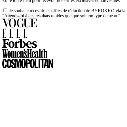
Entre ton e-mail pour recevoir nos offres exclusives et nouveautés
Je souhaite recevoir les offres de réduction de BYROKKO via la n
“Attends-toi à des résultats rapides quelque soit ton type de peau.”