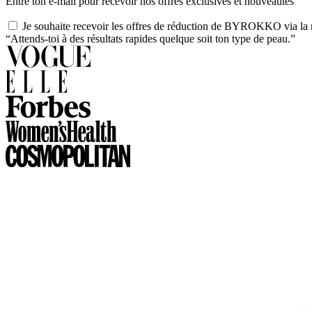
Entre ton e-mail pour recevoir nos offres exclusives et nouveautés
Je souhaite recevoir les offres de réduction de BYROKKO via la n
“Attends-toi à des résultats rapides quelque soit ton type de peau.”