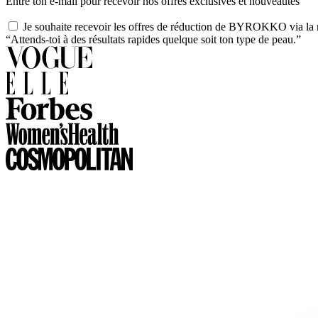
Entre ton e-mail pour recevoir nos offres exclusives et nouveautés
Je souhaite recevoir les offres de réduction de BYROKKO via la n
“Attends-toi à des résultats rapides quelque soit ton type de peau.”