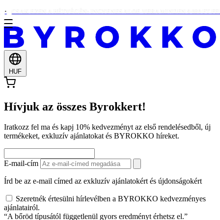
CSAK EZEN A HÉTVÉGÉN: INGYENES ALOE VERA MINDEN 9 080 FT FE
HUF
Hívjuk az összes Byrokkert!
Iratkozz fel ma és kapj 10% kedvezményt az első rendelésedből, új
termékeket, exkluzív ajánlatokat és BYROKKO híreket.
E-mail-cím
Írd be az e-mail címed az exkluzív ajánlatokért és újdonságokért
Szeretnék értesülni hírlevélben a BYROKKO kedvezményes
ajánlatairól.
“A bőröd típusától függetlenül gyors eredményt érhetsz el.”