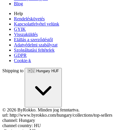
Blog
Help
Rendeléskövetés
Kapcsolatfelvétel velünk
GYIK
Visszaküldés
Elállás a szerződéstől
Adatvédelmi szabályzat
Szolgáltatási feltételek
GDPR
Cookie-k
Shipping to
🇭🇺
Hungary
HUF
© 2026 ByRokko. Minden jog fenntartva.
url: http://www.byrokko.com/hungary/collections/top-sellers
channel: Hungary
channel country: HU