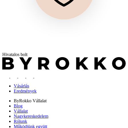
Hivatalos bolt
Vásárlás
Eredmények
ByRokko
Vállalat
Blog
Vállalat
Nagykereskedelem
Rólunk
Működjünk együtt