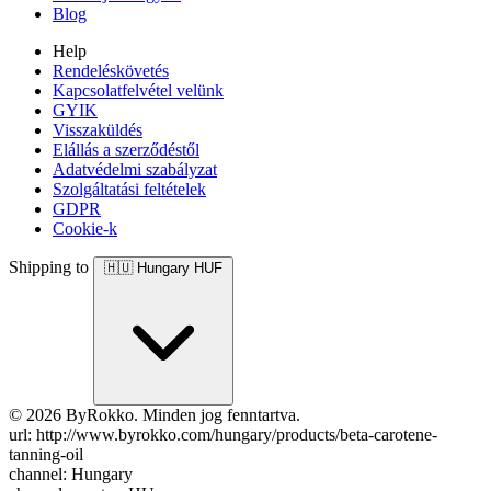
Blog
Help
Rendeléskövetés
Kapcsolatfelvétel velünk
GYIK
Visszaküldés
Elállás a szerződéstől
Adatvédelmi szabályzat
Szolgáltatási feltételek
GDPR
Cookie-k
Shipping to
🇭🇺
Hungary
HUF
© 2026 ByRokko. Minden jog fenntartva.
url: http://www.byrokko.com/hungary/products/beta-carotene-
tanning-oil
channel: Hungary