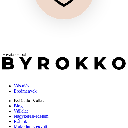
Hivatalos bolt
Vásárlás
Eredmények
ByRokko
Vállalat
Blog
Vállalat
Nagykereskedelem
Rólunk
Működjünk együtt