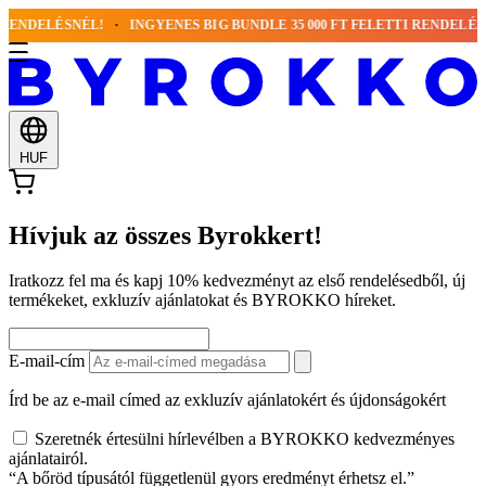
 RENDELÉSNÉL!
INGYENES BIG BUNDLE 35 000 FT FELETTI RENDELÉSN
HUF
Hívjuk az összes Byrokkert!
Iratkozz fel ma és kapj 10% kedvezményt az első rendelésedből, új
termékeket, exkluzív ajánlatokat és BYROKKO híreket.
E-mail-cím
Írd be az e-mail címed az exkluzív ajánlatokért és újdonságokért
Szeretnék értesülni hírlevélben a BYROKKO kedvezményes
ajánlatairól.
“A bőröd típusától függetlenül gyors eredményt érhetsz el.”