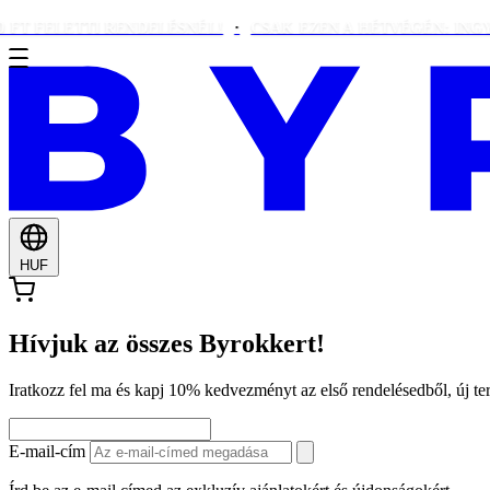
FELETTI RENDELÉSNÉL!
CSAK EZEN A HÉTVÉGÉN: INGYENES 
HUF
Hívjuk az összes Byrokkert!
Iratkozz fel ma és kapj 10% kedvezményt az első rendelésedből, új 
E-mail-cím