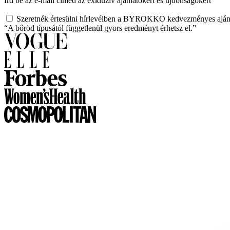
Írd be az e-mail címed az exkluzív ajánlatokért és újdonságokért
Szeretnék értesülni hírlevélben a BYROKKO kedvezményes ajánl
“A bőröd típusától függetlenül gyors eredményt érhetsz el.”