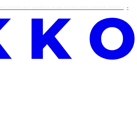
ES BIG BUNDLE 35 000 FT FELETTI RENDELÉSNÉL!