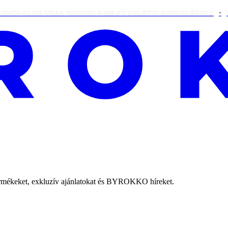
ALOE VERA MINDEN 9 080 FT FELETTI RENDELÉSHEZ
INGYEN
termékeket, exkluzív ajánlatokat és BYROKKO híreket.