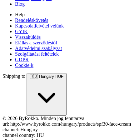
Blog
Help
Rendeléskövetés
Kapcsolatfelvétel velünk
GYIK
Visszaküldés
Elállás a szerződéstől
Adatvédelmi szabályzat
Szolgáltatási feltételek
GDPR
Cookie-k
Shipping to
🇭🇺
Hungary
HUF
© 2026 ByRokko. Minden jog fenntartva.
url: http://www.byrokko.com/hungary/products/spf30-face-cream
channel: Hungary
channel country: HU