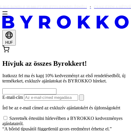
BIG BUNDLE 35 000 FT FELETTI RENDELÉSNÉL!
CSAK EZEN A HÉTVÉG
HUF
Hívjuk az összes Byrokkert!
Iratkozz fel ma és kapj 10% kedvezményt az első rendelésedből, új
termékeket, exkluzív ajánlatokat és BYROKKO híreket.
E-mail-cím
Írd be az e-mail címed az exkluzív ajánlatokért és újdonságokért
Szeretnék értesülni hírlevélben a BYROKKO kedvezményes
ajánlatairól.
“A bőröd típusától függetlenül gyors eredményt érhetsz el.”