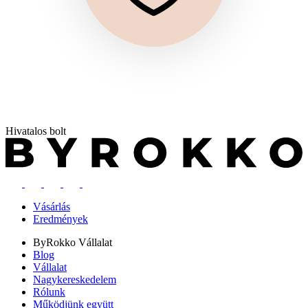
Hivatalos bolt
Vásárlás
Eredmények
ByRokko
Vállalat
Blog
Vállalat
Nagykereskedelem
Rólunk
Működjünk együtt