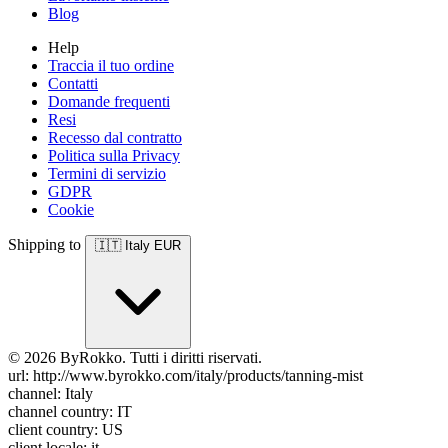
Blog
Help
Traccia il tuo ordine
Contatti
Domande frequenti
Resi
Recesso dal contratto
Politica sulla Privacy
Termini di servizio
GDPR
Cookie
Shipping to
🇮🇹
Italy
EUR
© 2026 ByRokko. Tutti i diritti riservati.
url: http://www.byrokko.com/italy/products/tanning-mist
channel: Italy
channel country: IT
client country: US
client locale: it