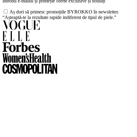
Introdu e-mailul și primește oferte exclusive și noutăți
Aș dori să primesc promoțiile BYROKKO în newsletter.
“Așteaptă-te la rezultate rapide indiferent de tipul de piele.”