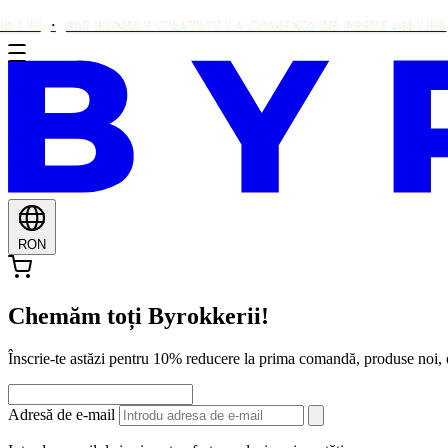
BIG BUNDLE GRATUIT LA COMENZI DE PESTE 460 LEI!
DO
RON
Chemăm toți Byrokkerii!
Înscrie-te astăzi pentru 10% reducere la prima comandă, produse noi
Adresă de e-mail