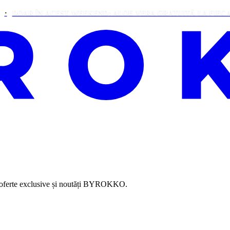
AR ÎN ACEST WEEKEND: ALOE VERA GRATUITĂ LA FIECARE CO
, oferte exclusive și noutăți BYROKKO.