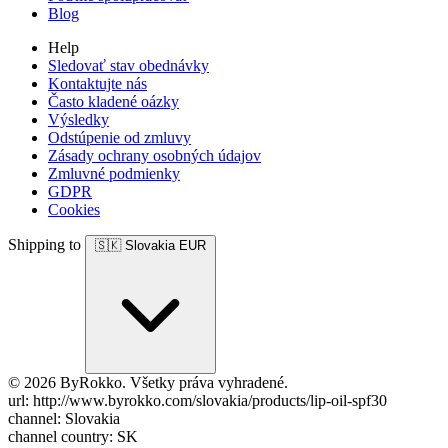
Blog
Help
Sledovať stav obednávky
Kontaktujte nás
Často kladené oázky
Výsledky
Odstúpenie od zmluvy
Zásady ochrany osobných údajov
Zmluvné podmienky
GDPR
Cookies
Shipping to
🇸🇰
Slovakia
EUR
© 2026 ByRokko. Všetky práva vyhradené.
url: http://www.byrokko.com/slovakia/products/lip-oil-spf30
channel: Slovakia
channel country: SK