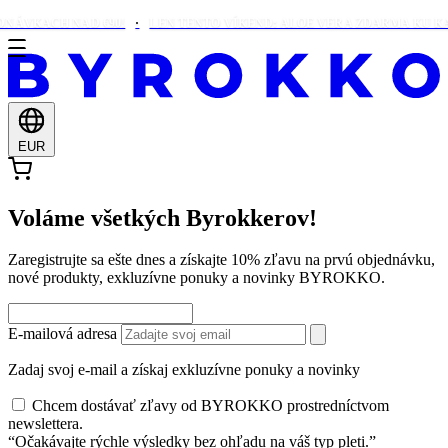
NÁVKACH NAD €90!
LEN TENTO VÍKEND: ALOE VERA ZDARMA KU KAŽ
EUR
Voláme všetkých Byrokkerov!
Zaregistrujte sa ešte dnes a získajte 10% zľavu na prvú objednávku,
nové produkty, exkluzívne ponuky a novinky BYROKKO.
E-mailová adresa
Zadaj svoj e-mail a získaj exkluzívne ponuky a novinky
Chcem dostávať zľavy od BYROKKO prostredníctvom
newslettera.
“Očakávajte rýchle výsledky bez ohľadu na váš typ pleti.”