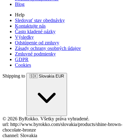
Blog
Help
Sledovať stav obednávky
Kontaktujte nás
Často kladené oázky
Výsledky
Odstúpenie od zmluvy
Zásady ochrany osobných údajov
Zmluvné podmienky
GDPR
Cookies
Shipping to
🇸🇰
Slovakia
EUR
© 2026 ByRokko. Všetky práva vyhradené.
url: http://www.byrokko.com/slovakia/products/shine-brown-
chocolate-bronze
channel: Slovakia