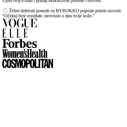
Upiši svoj e-mail i primaj ekskluzivne ponude i novosti
Želim dobivati ponude za BYROKKO popuste putem novosti.
“Očekuj brze rezultate, neovisno o tipu tvoje kože.”