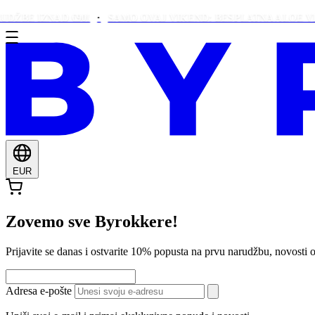
 IZNAD €90!
SAMO OVAJ VIKEND: BESPLATNA ALOE VERA UZ
EUR
Zovemo sve Byrokkere!
Prijavite se danas i ostvarite 10% popusta na prvu narudžbu, novos
Adresa e-pošte