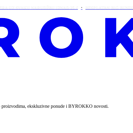
 SVAKU NARUDŽBU IZNAD 25 €
BESPLATAN BIG BUNDLE NA 
ti o proizvodima, ekskluzivne ponude i BYROKKO novosti.