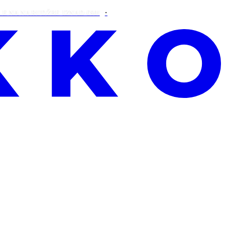
NARUDŽBE IZNAD €90!