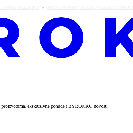
 IZNAD 25 €
BESPLATAN BIG BUNDLE NA NARUDŽBE IZNAD 
ti o proizvodima, ekskluzivne ponude i BYROKKO novosti.