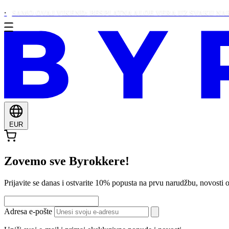
MO OVAJ VIKEND: BESPLATNA ALOE VERA UZ SVAKU NARUDŽBU
EUR
Zovemo sve Byrokkere!
Prijavite se danas i ostvarite 10% popusta na prvu narudžbu, novos
Adresa e-pošte