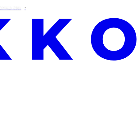
€90!
SAMO OVAJ VIKEND: BESPLATNA ALOE VERA UZ SVAKU 