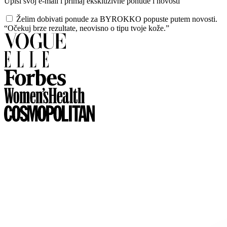
Upiši svoj e-mail i primaj ekskluzivne ponude i novosti
Želim dobivati ponude za BYROKKO popuste putem novosti.
“Očekuj brze rezultate, neovisno o tipu tvoje kože.”