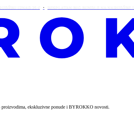
 IZNAD 25 €
BESPLATAN BIG BUNDLE NA NARUDŽBE IZNAD 
ti o proizvodima, ekskluzivne ponude i BYROKKO novosti.