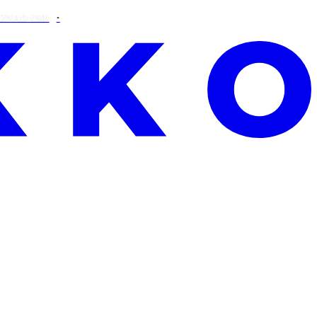
€90!
SAMO OVAJ VIKEND: BESPLATNA ALOE VERA UZ SVAKU