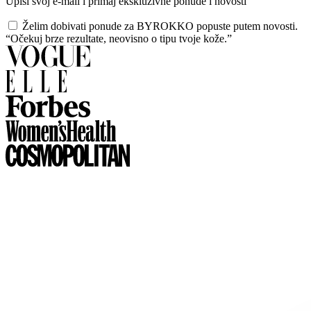
Upiši svoj e-mail i primaj ekskluzivne ponude i novosti
Želim dobivati ponude za BYROKKO popuste putem novosti.
“Očekuj brze rezultate, neovisno o tipu tvoje kože.”