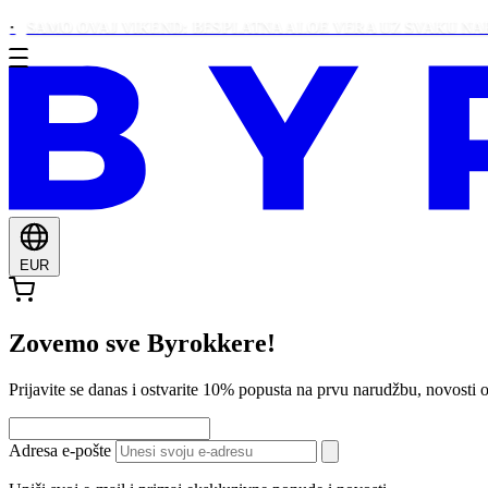
MO OVAJ VIKEND: BESPLATNA ALOE VERA UZ SVAKU NARUDŽBU
EUR
Zovemo sve Byrokkere!
Prijavite se danas i ostvarite 10% popusta na prvu narudžbu, novos
Adresa e-pošte