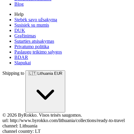
Blog
Help
Stebėk savo užsakymą
Susisiek su mumis
DUK
Grąžinimas
Sutarties atsisakymas
Privatumo politika
Paslaugų teikimo sąlygos
BDAR
Slapukai
Shipping to
🇱🇹
Lithuania
EUR
© 2026 ByRokko. Visos teisės saugomos.
url: http://www.byrokko.com/lithuania/collections/ready-to-travel
channel: Lithuania
channel country: LT