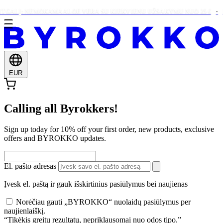
ITGALĮ: NEMOKAMA ALOE VERA SU KIEKVIENU UŽSAKYMU NUO 25 €
EUR
Calling all Byrokkers!
Sign up today for 10% off your first order, new products, exclusive
offers and BYROKKO updates.
El. pašto adresas
Įvesk el. paštą ir gauk išskirtinius pasiūlymus bei naujienas
Norėčiau gauti „BYROKKO“ nuolaidų pasiūlymus per
naujienlaiškį.
“Tikėkis greitų rezultatų, nepriklausomai nuo odos tipo.”