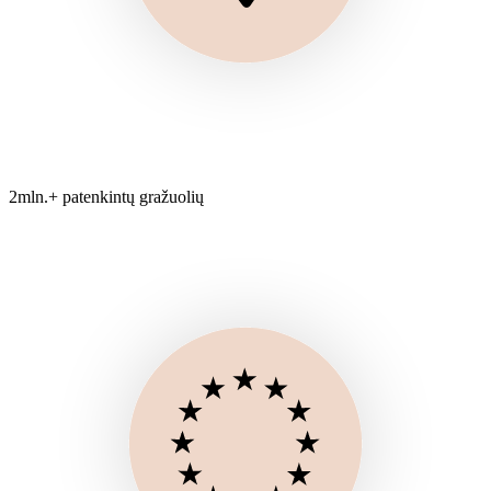
2mln.+ patenkintų gražuolių