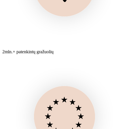
2mln.+ patenkintų gražuolių