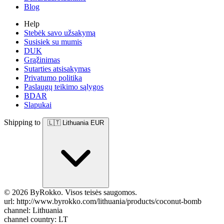
Blog
Help
Stebėk savo užsakymą
Susisiek su mumis
DUK
Grąžinimas
Sutarties atsisakymas
Privatumo politika
Paslaugų teikimo sąlygos
BDAR
Slapukai
Shipping to
🇱🇹
Lithuania
EUR
© 2026 ByRokko. Visos teisės saugomos.
url: http://www.byrokko.com/lithuania/products/coconut-bomb
channel: Lithuania
channel country: LT