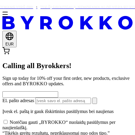
MAMS VIRŠ €90!
TIK ŠĮ SAVAITGALĮ: NEMOKAMA ALOE VERA SU KIE
EUR
Calling all Byrokkers!
Sign up today for 10% off your first order, new products, exclusive
offers and BYROKKO updates.
El. pašto adresas
Įvesk el. paštą ir gauk išskirtinius pasiūlymus bei naujienas
Norėčiau gauti „BYROKKO“ nuolaidų pasiūlymus per
naujienlaiškį.
“Tikėkis greitų rezultatų, nepriklausomai nuo odos tipo.”