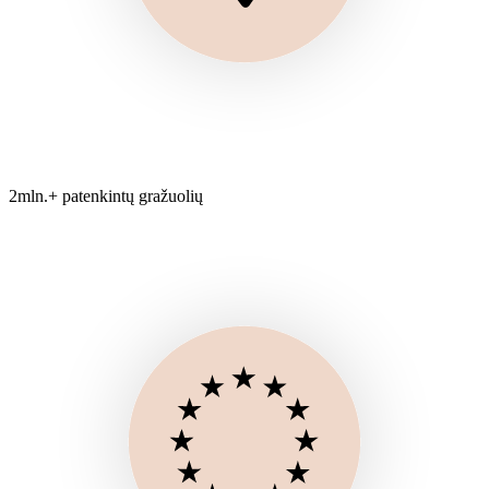
2mln.+ patenkintų gražuolių