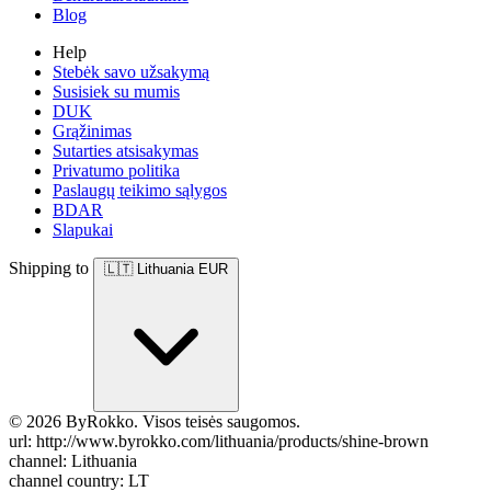
Blog
Help
Stebėk savo užsakymą
Susisiek su mumis
DUK
Grąžinimas
Sutarties atsisakymas
Privatumo politika
Paslaugų teikimo sąlygos
BDAR
Slapukai
Shipping to
🇱🇹
Lithuania
EUR
© 2026 ByRokko. Visos teisės saugomos.
url: http://www.byrokko.com/lithuania/products/shine-brown
channel: Lithuania
channel country: LT