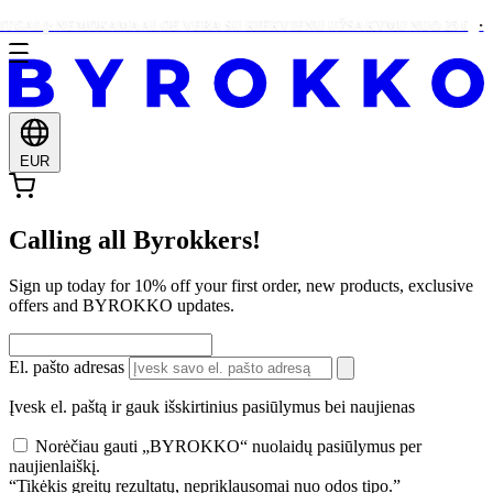
ITGALĮ: NEMOKAMA ALOE VERA SU KIEKVIENU UŽSAKYMU NUO 25 €
EUR
Calling all Byrokkers!
Sign up today for 10% off your first order, new products, exclusive
offers and BYROKKO updates.
El. pašto adresas
Įvesk el. paštą ir gauk išskirtinius pasiūlymus bei naujienas
Norėčiau gauti „BYROKKO“ nuolaidų pasiūlymus per
naujienlaiškį.
“Tikėkis greitų rezultatų, nepriklausomai nuo odos tipo.”